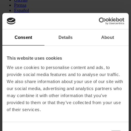
Prensa
Español
English
(
Inglés
)
Français
(
Francés
)
Português
(
Portugués, Portugal
)
Consent
Details
About
Prensa
This website uses cookies
We use cookies to personalise content and ads, to
Featured
provide social media features and to analyse our traffic.
We also share information about your use of our site with
THE TELEGRAPH
our social media, advertising and analytics partners who
may combine it with other information that you’ve
ENLACE PARA EL ARTÍCULO
provided to them or that they’ve collected from your use
of their services.
SUNDAY TIMES TRAVEL MAGAZINE
enlace para el artículo
Consent