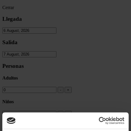
Cerrar
Llegada
Salida
Personas
Adultos
Niños
Codigo Promocional