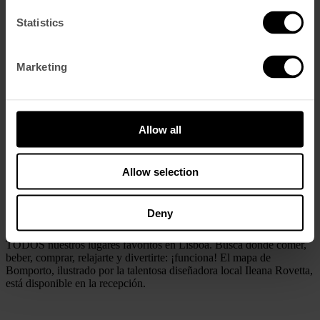
Prensa
Statistics
Español
English
(
Inglés
)
Português
(
Portugués, Portugal
)
Marketing
El Mapa Bomporto
Allow all
Puede ser complicado orientarse en una nueva ciudad, pero no lo es
tanto como para encontrar grandes atracciones y gemas ocultas,
Allow selection
lugares especiales que solo los lisboetas conocen.
Deny
Para facilitar las cosas, hemos creado nuestra propia guía con
TODOS nuestros lugares favoritos en Lisboa. Busca dónde comer,
beber, comprar, relajarte y divertirte: ¡funciona! El mapa de
Bomporto, ilustrado por la talentosa diseñadora local Ileana Rovetta,
está disponible en la recepción.