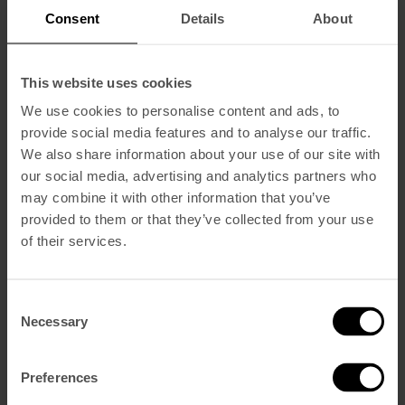
Consent
Details
About
Reservar Ahora
Dormir
This website uses cookies
Vintage Superior
We use cookies to personalise content and ads, to
Vintage Deluxe
Vintage Suite De Esquina
provide social media features and to analyse our traffic.
Vintage Suite Castillo
We also share information about your use of our site with
Comer y Beber
our social media, advertising and analytics partners who
Blue Bistrot
V Rooftop Bar
may combine it with other information that you’ve
The Hangout
provided to them or that they’ve collected from your use
Spa y Gym
of their services.
Eventos
CONDUZCA UN MOKE
Galería
Sostenibilidad
Consent
Vouchers
Necessary
Selection
Qué Hay
Nuestra historia
Cómo encontrarnos
Preferences
Contacto
Ofertas