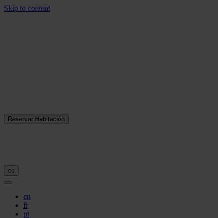
Skip to content
Reservar Habitación
es
en
fr
pt