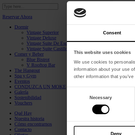
Reservar Ahora
Dormir
Vintage Superior
Consent
Vintage Deluxe
Vintage Suite De Esquina
Vintage Suite Castillo
This website uses cookies
Comer y Beber
Blue Bistrot
We use cookies to personalis
V Rooftop Bar
information about your use of
The Hangout
Spa y Gym
other information that you’ve
Eventos
CONDUZCA UN MOKE
Consent
Galería
Necessary
Sostenibilidad
Selection
Vouchers
Qué Hay
Nuestra historia
Cómo encontrarnos
Contacto
Deny
Ofertas