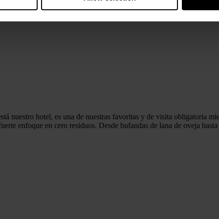
 está nuestro hotel, es una de nuestras favoritas y de visita obligatoria
uerte enfoque en cero residuos. Desde bufandas de lana de oveja hasta m