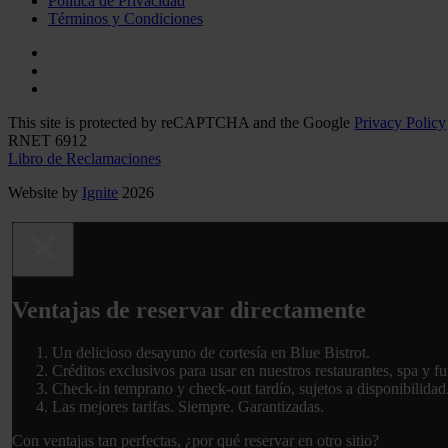
Política de Privacidad
Términos y Condiciones
This site is protected by reCAPTCHA and the Google
Privacy Policy
RNET 6912
Libro de Reclamaciones
Website by
Ignite
2026
Ventajas de reservar directamente
Un delicioso desayuno de cortesía en Blue Bistrot.
Créditos exclusivos para usar en nuestros restaurantes, spa y fu
Check-in temprano y check-out tardío, sujetos a disponibilidad
Las mejores tarifas. Siempre. Garantizadas.
Con ventajas tan perfectas, ¿por qué reservar en otro sitio?