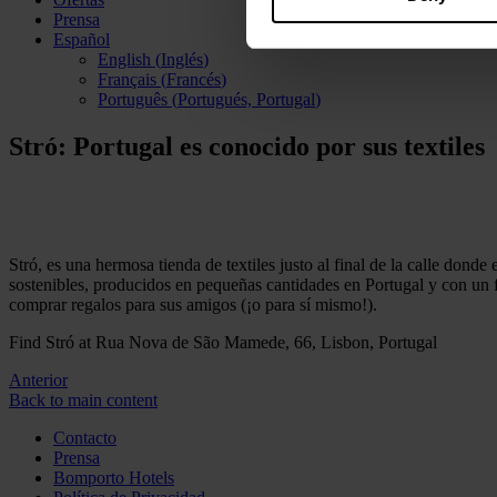
Prensa
Español
English
(
Inglés
)
Français
(
Francés
)
Português
(
Portugués, Portugal
)
Stró: Portugal es conocido por sus textiles
Stró, es una hermosa tienda de textiles justo al final de la calle donde
sostenibles, producidos en pequeñas cantidades en Portugal y con un f
comprar regalos para sus amigos (¡o para sí mismo!).
Find Stró at Rua Nova de São Mamede, 66, Lisbon, Portugal
Anterior
Back to main content
Contacto
Prensa
Bomporto Hotels