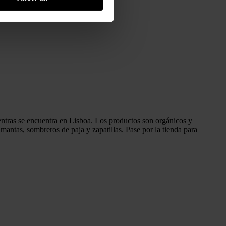
 mientras se encuentra en Lisboa. Los productos son orgánicos y
antas, sombreros de paja y zapatillas. Pase por la tienda para