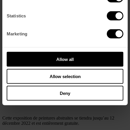
Contactez Nous
Nous Trouver
Offres
Statistics
Presse
Français
English
(
Anglais
)
Marketing
Português
(
Portugais – du Portugal
)
Español
(
Espagnol
)
Exposition dans Lumiares
Allow all
Allow selection
Notre hôtel jumeau,
The Lumiares
, accueille une
exposition
intitulée «
Brightness
» dans son magnifique escalier. Cette
exposition, qui vise à présenter les œuvres révolutionnaires de
Paula
Deny
Moura
, est organisée en collaboration avec
The Mad Art Gallery
.
Cette exposition de peintures abstraites se tiendra jusqu’au 12
décembre 2022 et est entièrement gratuite.