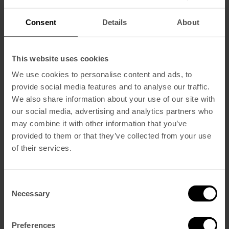
Consent
Details
About
Ajoutez le code 'BRIGHTEN' pour bénéficier d'une
remise de 10%
Réservez Maintenant
This website uses cookies
Page principale
We use cookies to personalise content and ads, to
Dormir
provide social media features and to analyse our traffic.
Suite Vintage Castle
Suite Vintage D’Angle
We also share information about your use of our site with
Vintage Deluxe
our social media, advertising and analytics partners who
Vintage Supérieure
may combine it with other information that you’ve
Repas et Boissons
Blue Bistrot
provided to them or that they’ve collected from your use
V Rooftop Bar
of their services.
The Hangout
Spa et Gym
CONDUISEZ UNE MOKE
Évènements
Consent
Galerie
Necessary
Selection
Durabilité
Vouchers
Évènements
Preferences