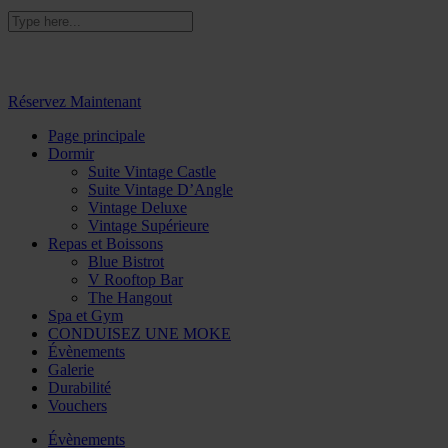
Ajoutez le code 'BRIGHTEN' pour bénéficier d'une
remise de 10%
Réservez Maintenant
Page principale
Dormir
Suite Vintage Castle
Suite Vintage D’Angle
Vintage Deluxe
Vintage Supérieure
Repas et Boissons
Blue Bistrot
V Rooftop Bar
The Hangout
Spa et Gym
CONDUISEZ UNE MOKE
Évènements
Galerie
Durabilité
Vouchers
Évènements