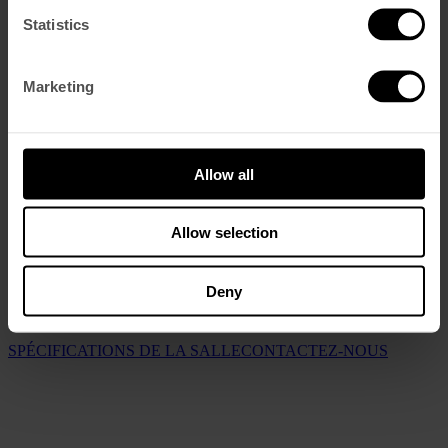
Statistics
Marketing
Allow all
PRÍNCIPE REAL I
Allow selection
Le Principe Real peut être divisé en deux espaces plus petits, mais
tout aussi magnifiques. Le premier de ces espaces, Príncipe Real I,
peut accueillir jusqu’à 35 personnes. Avec le même décor élégant et
Deny
des touches vintage originales que vous souhaitez, c’est un endroit
idéal pour des conférences ou des réceptions plus intimes.
SPÉCIFICATIONS DE LA SALLE
CONTACTEZ-NOUS