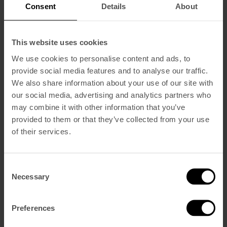
Consent
Details
About
Conçu pour être à la fois inspirant et fonctionnel, le Príncipe Real est
notre espace le plus impressionnant. Grand, lumineux et polyvalent,
avec des armoires vintage originales, un chariot à boissons du milieu
du siècle pour le service et des lampes murales en bois sculptées sur
This website uses cookies
mesure. Avec une capacité maximale de 80 personnes, cet espace est
parfait pour accueillir les évènements.
We use cookies to personalise content and ads, to
SPÉCIFICATIONS DE LA SALLE
CONTACTEZ-NOUS
provide social media features and to analyse our traffic.
We also share information about your use of our site with
our social media, advertising and analytics partners who
may combine it with other information that you’ve
provided to them or that they’ve collected from your use
of their services.
Consent
Necessary
Selection
Preferences