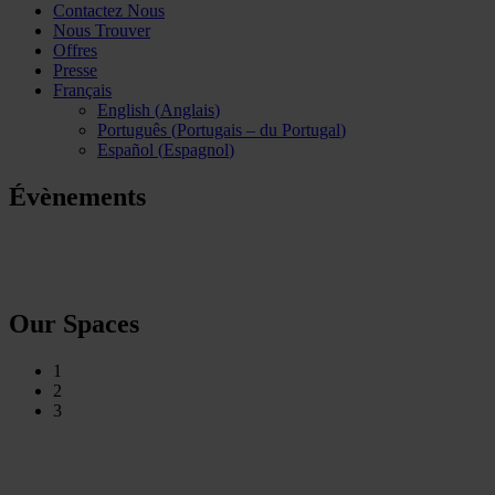
Contactez Nous
Nous Trouver
Offres
Presse
Français
English
(
Anglais
)
Português
(
Portugais – du Portugal
)
Español
(
Espagnol
)
Évènements
Our Spaces
1
2
3