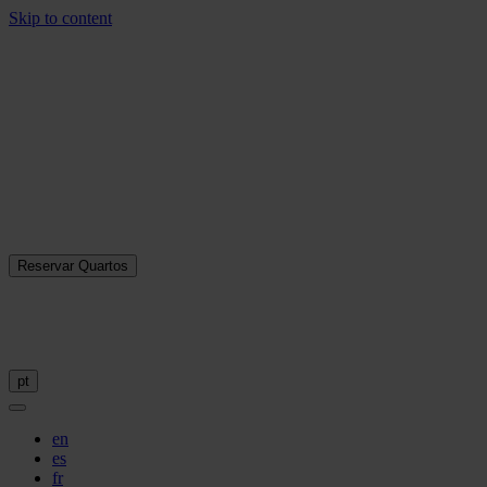
Skip to content
Reservar Quartos
pt
en
es
fr