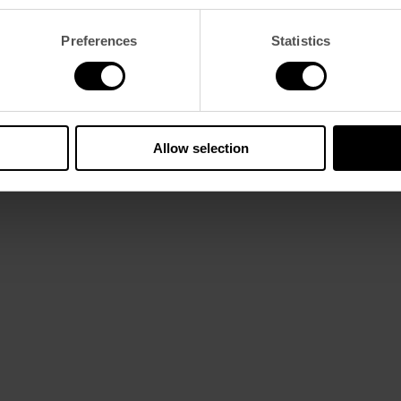
tas de grande riqueza de cores, obras expressivas e linhas sóbrias e 
Preferences
Statistics
ebidas vintage e casa de banho com chuveiro tipo chuva.
Allow selection