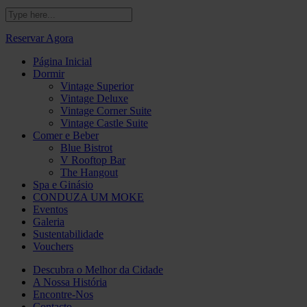
Reservar Agora
Página Inicial
Dormir
Vintage Superior
Vintage Deluxe
Vintage Corner Suite
Vintage Castle Suite
Comer e Beber
Blue Bistrot
V Rooftop Bar
The Hangout
Spa e Ginásio
CONDUZA UM MOKE
Eventos
Galeria
Sustentabilidade
Vouchers
Descubra o Melhor da Cidade
A Nossa História
Encontre-Nos
Contacto