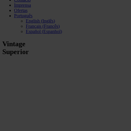
Imprensa
Ofertas
Português
English
(
Inglês
)
Français
(
Francês
)
Español
(
Espanhol
)
Vintage
Superior