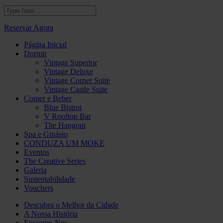
Reservar Agora
Página Inicial
Dormir
Vintage Superior
Vintage Deluxe
Vintage Corner Suite
Vintage Castle Suite
Comer e Beber
Blue Bistrot
V Rooftop Bar
The Hangout
Spa e Ginásio
CONDUZA UM MOKE
Eventos
The Creative Series
Galeria
Sustentabilidade
Vouchers
Descubra o Melhor da Cidade
A Nossa História
Encontre-Nos