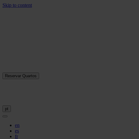
Skip to content
Reservar Quartos
pt
en
es
fr