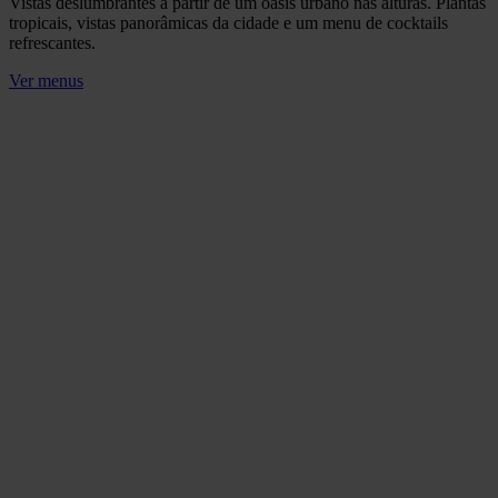
Vistas deslumbrantes a partir de um oásis urbano nas alturas. Plantas
tropicais, vistas panorâmicas da cidade e um menu de cocktails
refrescantes.
Ver menus