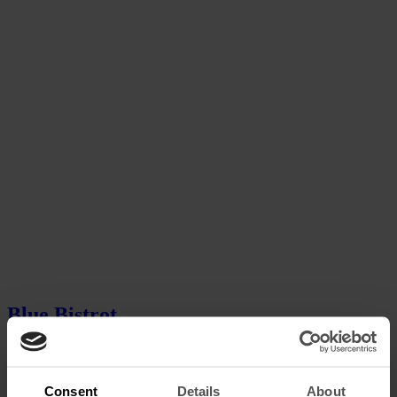
Blue Bistrot
Restaurante sofisticado e descontraído, cuja decoração presta
homenagem ao céu azul de Lisboa.
Consent
Details
About