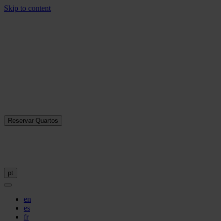
Skip to content
Reservar Quartos
pt
en
es
fr