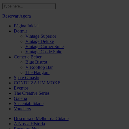
Reservar Agora
Página Inicial
Dormir
Vintage Superior
Vintage Deluxe
Vintage Corner Suite
Vintage Castle Suite
Comer e Beber
Blue Bistrot
V Rooftop Bar
The Hangout
Spa e Ginásio
CONDUZA UM MOKE
Eventos
The Creative Series
Galeria
Sustentabilidade
Vouchers
Descubra o Melhor da Cidade
A Nossa História
Encontre-Nos