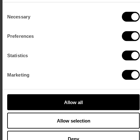
Spa e Ginásio
Consent
Um santuário imersivo, onde o corpo e a alma se podem reconectar.
Necessary
Selection
Spa e Ginásio
Preferences
Statistics
Marketing
Allow all
Allow selection
Deny