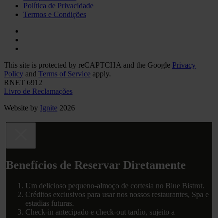
Política de Privacidade
Termos e Condições
This site is protected by reCAPTCHA and the Google
Privacy
Policy
and
Terms of Service
apply.
RNET 6912
Livro de Reclamações
Website by
Ignite
2026
Benefícios de Reservar Diretamente
Um delicioso pequeno-almoço de cortesia no Blue Bistrot.
Créditos exclusivos para usar nos nossos restaurantes, Spa e
estadias futuras.
Check-in antecipado e check-out tardio, sujeito a