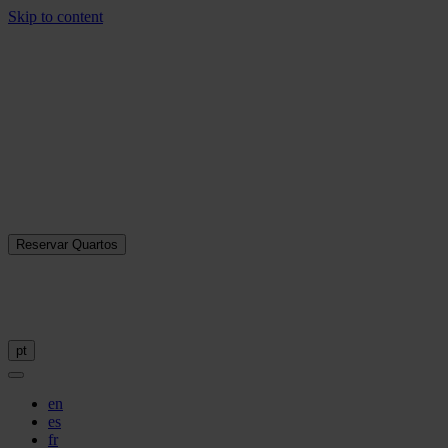
Skip to content
Reservar Quartos
pt
en
es
fr