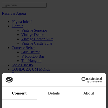
Reservar Agora
Página Inicial
Dormir
Vintage Superior
Vintage Deluxe
Vintage Corner Suite
Vintage Castle Suite
Comer e Beber
Blue Bistrot
V Rooftop Bar
The Hangout
Spa e Ginásio
CONDUZA UM MOKE
Eventos
The Creative Series
Galeria
Sustentabilidade
Vouchers
Consent
Details
About
Descubra o Melhor da Cidade
A Nossa História
Encontre-Nos