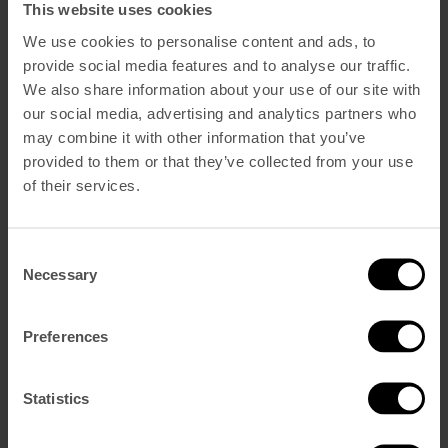
This website uses cookies
Contacto
Imprensa
We use cookies to personalise content and ads, to
Ofertas
provide social media features and to analyse our traffic.
Português
We also share information about your use of our site with
English
(
Inglês
)
Français
(
Francês
)
our social media, advertising and analytics partners who
Español
(
Espanhol
)
may combine it with other information that you’ve
provided to them or that they’ve collected from your use
Conheça o Chef
of their services.
Consent
Necessary
No coração do Blue Bistrot e do nosso restaurante irmão, o Lumi
Selection
Rooftop, o Chef João Silva traz uma abordagem refinada, mas
descontraída, à cozinha portuguesa contemporânea. Connosco desde
2018, a sua cozinha celebra sabores honestos, ingredientes sazonais
Preferences
e o prazer da boa comida partilhada em boa companhia.
Enquanto o Blue Bistrot oferece uma sala de jantar íntima, com um
Statistics
ambiente de bairro, acolhedora, suavemente iluminada e pensada
para refeições sem pressa, o Lumi Rooftop oferece vistas amplas
sobre a cidade e uma atmosfera luminosa. Cada espaço revela a