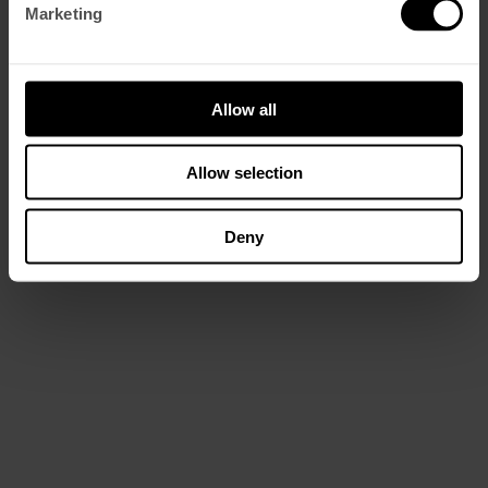
cozinha do João à sua maneira: um mais acolhedor, relaxado e
Marketing
profundamente convidativo; o outro arejado, cénico e perfeito para
longos almoços ou jantares ao pôr do sol.
Allow all
Allow selection
Deny