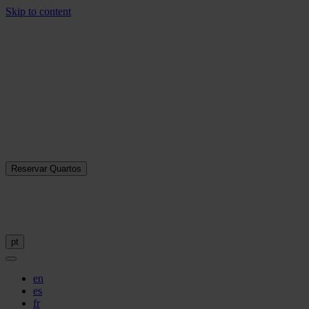
Skip to content
Reservar Quartos
pt
en
es
fr