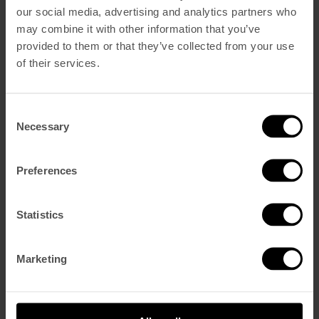
our social media, advertising and analytics partners who
may combine it with other information that you’ve
Reservar Agora
provided to them or that they’ve collected from your use
of their services.
Página Inicial
Dormir
Vintage Superior
Vintage Deluxe
Consent
Vintage Corner Suite
Necessary
Vintage Castle Suite
Selection
Comer e Beber
Blue Bistrot
V Rooftop Bar
Preferences
The Hangout
Spa e Ginásio
CONDUZA UM MOKE
Statistics
Eventos
Galeria
Sustentabilidade
Vouchers
Marketing
Descubra o Melhor da Cidade
A Nossa História
Encontre-Nos
Contacto