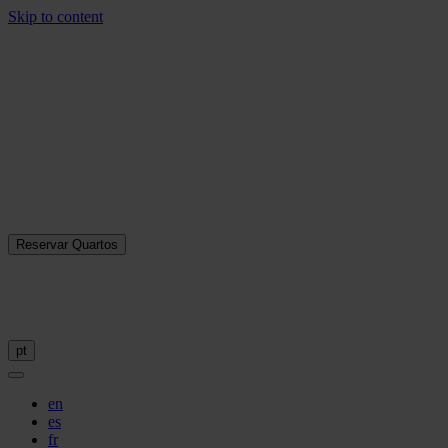
Skip to content
Reservar Quartos
pt
en
es
fr