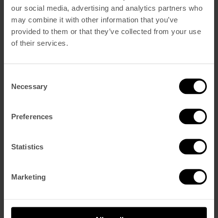
our social media, advertising and analytics partners who
may combine it with other information that you’ve
Reservar Agora
provided to them or that they’ve collected from your use
of their services.
Página Inicial
Dormir
Vintage Superior
Vintage Deluxe
Consent
Vintage Corner Suite
Necessary
Vintage Castle Suite
Selection
Comer e Beber
Blue Bistrot
V Rooftop Bar
Preferences
The Hangout
Spa e Ginásio
CONDUZA UM MOKE
Statistics
Eventos
Galeria
Sustentabilidade
Vouchers
Marketing
Descubra o Melhor da Cidade
A Nossa História
Encontre-Nos
Contacto