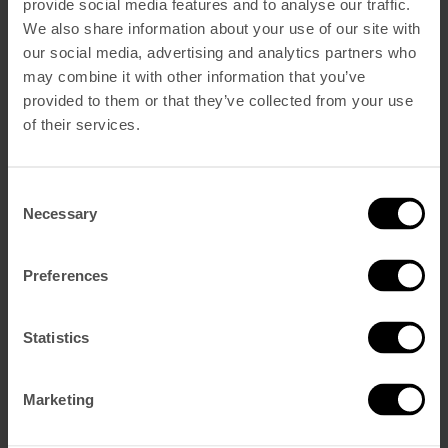
provide social media features and to analyse our traffic.
Évènements
Notre Histoire
We also share information about your use of our site with
Contactez Nous
our social media, advertising and analytics partners who
Nous Trouver
may combine it with other information that you’ve
Offres
Presse
provided to them or that they’ve collected from your use
Français
of their services.
English
(
Anglais
)
Português
(
Portugais – du Portugal
)
Español
(
Espagnol
)
Consent
VINES & VINYL: POUR, PLAY,
Necessary
Selection
REPEAT
Preferences
Statistics
Certaines soirées méritent un rythme plus lent.
Vines & Vinyl est la vision du The Vintage de la dégustation de
Marketing
vins: des bouteilles soigneusement sélectionnées accompagnées du
doux crépitement d’un vinyle tournant en fond sonore. Organisée au
V Rooftop
, notre oasis urbain perché avec des vues panoramiques